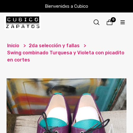
Bienvenidxs a Cubico
0
Inicio
2da selección y fallas
Swing combinado Turquesa y Violeta con picadito
en cortes