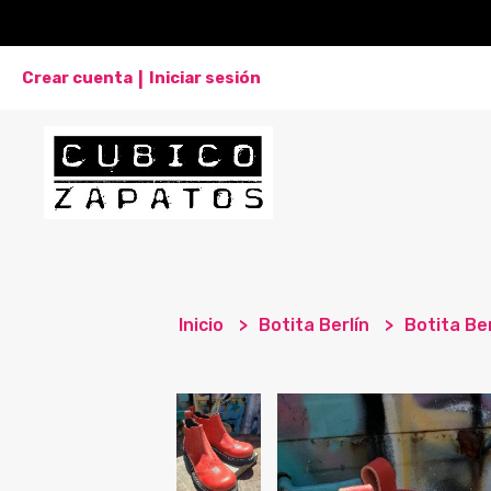
Crear cuenta
Iniciar sesión
|
Inicio
Botita Berlín
Botita Ber