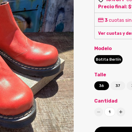
Precio final:
$
3
cuotas sin
Ver cuotas y d
Modelo
Botita Berlín
Talle
36
37
Cantidad
1