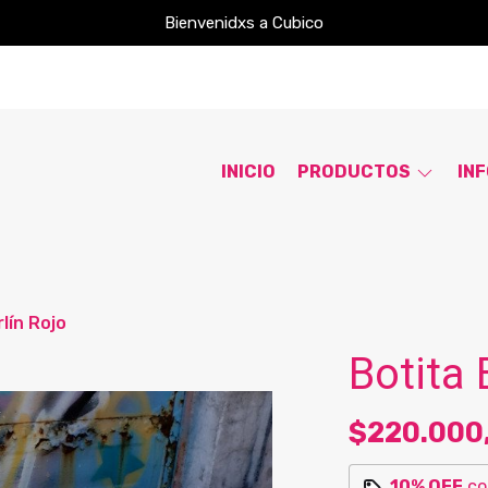
Bienvenidxs a Cubico
INICIO
PRODUCTOS
IN
lín Rojo
Botita 
$220.000
10% OFF
c