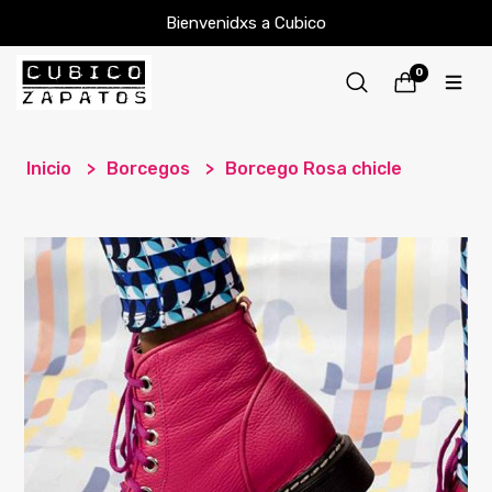
Bienvenidxs a Cubico
0
Inicio
Borcegos
Borcego Rosa chicle